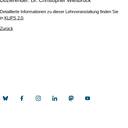
Dozierender: Dr. Christopher Wiesbrock
Detaillierte Informationen zu dieser Lehrveranstaltung finden Sie
in
KLIPS 2.0
.
Zurück
Nach ob
Erstellt am: 11. Juli 2017 zuletzt geändert am: 7. Mai 2026
Universität zu Köln
Datenschutz
Barrierefreiheitserklärung
Leichte Sprache
Sitemap
Impressum
Kontakt
Social Media
Qualitätslabel der Universität zu Köln