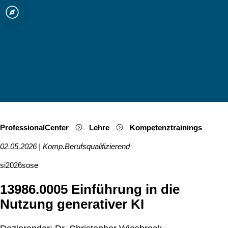
ät zu Köln
Open quicklink menu
Suche öffnen
Sprachauswahl öffnen
Menü schließen
Menü öffnen
ProfessionalCenter
Lehre
Kompetenztrainings
02.05.2026
|
Komp.Berufsqualifizierend
si2026sose
13986.0005 Einführung in die
Nutzung generativer KI