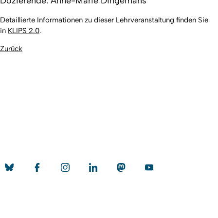
Dozierende: Anne-Marie Dingemans
Detaillierte Informationen zu dieser Lehrveranstaltung finden Sie
in
KLIPS 2.0
.
Zurück
Nach ob
Erstellt am: 11. Juli 2017 zuletzt geändert am: 7. Mai 2026
Universität zu Köln
Datenschutz
Barrierefreiheitserklärung
Leichte Sprache
Sitemap
Impressum
Kontakt
Social Media
Qualitätslabel der Universität zu Köln