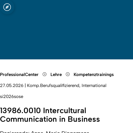
t zu Köln
Open quicklink menu
Suche öffnen
Sprachauswahl öffnen
Menü schließen
Menü öffnen
ProfessionalCenter
Lehre
Kompetenztrainings
27.05.2026
|
Komp.Berufsqualifizierend, International
si2026sose
13986.0010 Intercultural
Communication in Business